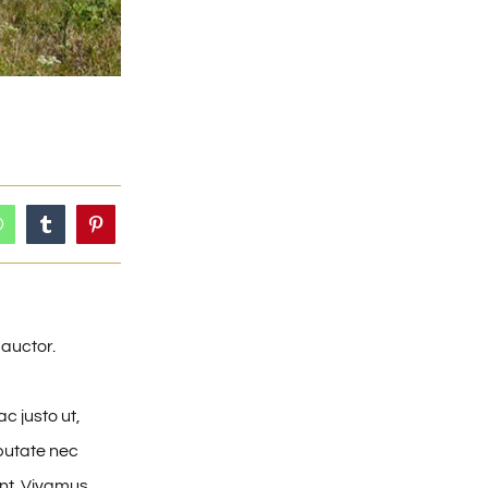
 auctor.
c justo ut,
putate nec
unt. Vivamus