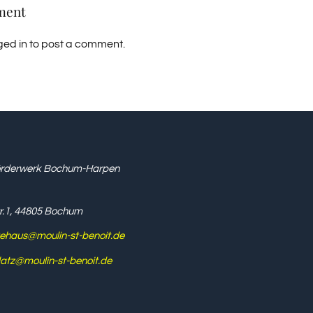
ment
ged in
to post a comment.
örderwerk Bochum-Harpen
tr.1, 44805 Bochum
ehaus@moulin-st-benoit.de
latz@moulin-st-benoit.de