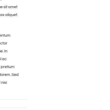
e sit amet
as aliquet.
mentum
uctor
e. In
l ac
r pretium
 lorem. Sed
 nisi