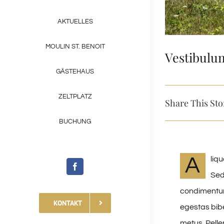
AKTUELLES
MOULIN ST. BENOIT
Vestibulu
GÄSTEHAUS
ZELTPLATZ
Share This Sto
BUCHUNG
A
liq
Sed
condimentum 
KONTAKT
egestas bib
metus. Pelle