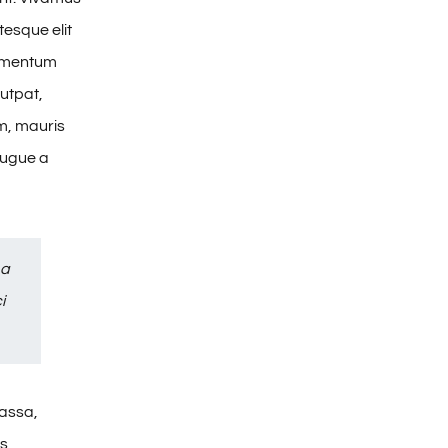
tesque elit
dimentum
lutpat,
um, mauris
augue a
 a
i
massa,
is