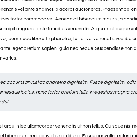
enenatis vel ante sit amet, placerat auctor eros. Praesent pellen
ultrices tortor commodo vel. Aenean at bibendum mauris, a con
suscipit augue et ante faucibus venenatis. Aliquam et augue vo
vel, commodo libero. In pharetra, tortor vel venenatis vestibul
 ante, eget pretium sapien ligula nec neque. Suspendisse non 
 varius.
ec accumsan nisl ac pharetra dignissim. Fusce dignissim, odio
entesque luctus, nunc tortor pretium felis, in egestas magna orc
 dui
 arcu in leo ullamcorper venenatis ut non tellus. Quisque nisi 
l bibendum nec, convallis non libero. Fusce convallis lectus qu