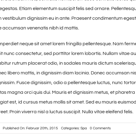
estas. Etiam elementum suscipit felis sed ornare. Pellentesqu
em vestibulum dignissim eu in ante. Praesent condimentum egest
 accumsan venenatis nibh id mattis.
perdiet neque sit amet lorem fringilla pellentesque. Nam fer
t nunc consectetur, sed porttitor lorem lobortis. Nullam vitae a
bitur rutrum placerat odio, in sodales mauris dictum scelerisqu
nec libero mattis, in dignissim diam lacinia. Donec accumsan nis
nissim. Fusce dignissim, odio a pellentesque luctus, nunc torto
estas magna orci quis dui. Mauris et dignissim metus, et pharetra
ugiat est, id cursus metus mollis sit amet. Sed eu mauris euismod
et. Proin viverra nisl a luctus suscipit. Nulla vitae eleifend felis.
on
Published On: Februar 20th, 2015
Categories:
Spa
0 Comments
Vestibulum
et