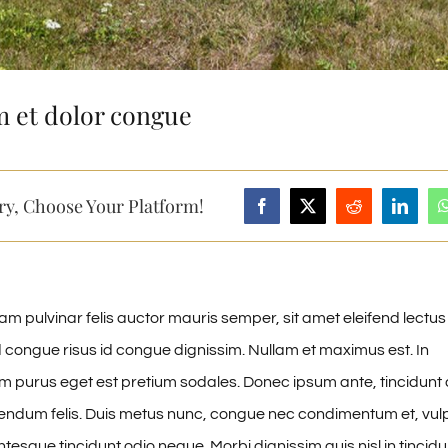
m et dolor congue
ry, Choose Your Platform!
uam pulvinar felis auctor mauris semper, sit amet eleifend lectus
 congue risus id congue dignissim. Nullam et maximus est. In
purus eget est pretium sodales. Donec ipsum ante, tincidunt a
endum felis. Duis metus nunc, congue nec condimentum et, vul
ntesque tincidunt odio neque. Morbi dignissim quis nisl in tincid