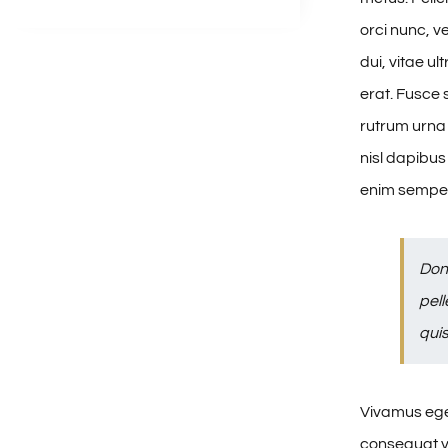
orci nunc, v
dui, vitae 
erat. Fusce 
rutrum urna 
nisl dapibus
enim semper
Don
pell
quis
Vivamus eget
consequat ve