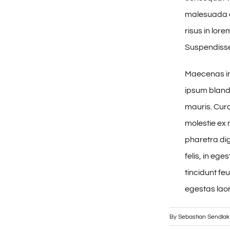
malesuada eg
risus in lor
Suspendisse
Maecenas im
ipsum blandi
mauris. Cura
molestie ex 
pharetra dig
felis, in eg
tincidunt fe
egestas laore
By
Sebastian Sendlak