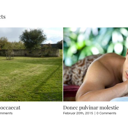
dolor
congue
cts
 occaecat
Donec pulvinar molestie
omments
Februar 20th, 2015
|
0 Comments