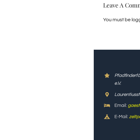
Leave A Com
You must be
log
Pfadfinderf
e.V.
Laurentiuss
Email:
gaest
E-Mail:
zeltp