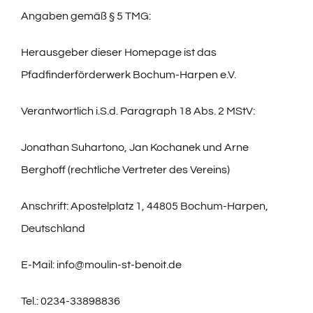
Angaben gemäß § 5 TMG:
Zeltplatz
Herausgeber dieser Homepage ist das
Pfadfinderförderwerk Bochum-Harpen e.V.
Buchung
Verantwortlich i.S.d. Paragraph 18 Abs. 2 MStV:
Jonathan Suhartono, Jan Kochanek und Arne
Berghoff (rechtliche Vertreter des Vereins)
Anschrift: Apostelplatz 1, 44805 Bochum-Harpen,
Deutschland
E-Mail:
info@moulin-st-benoit.de
Tel.: 0234-33898836